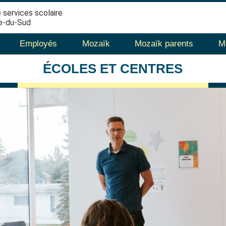
 services scolaire
e-du-Sud
Employés
Mozaïk
Mozaïk parents
M
ÉCOLES
ET CENTRES