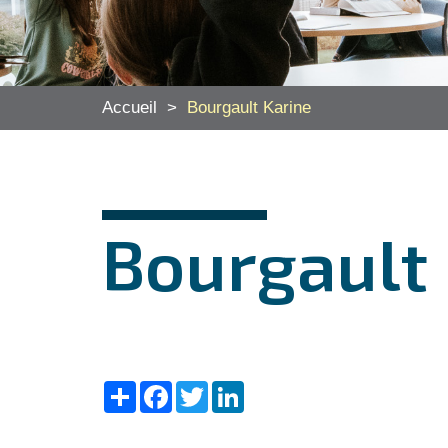
Accueil
>
Bourgault Karine
Bourgault 
Share
Facebook
Twitter
LinkedIn