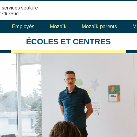
 services scolaire
e-du-Sud
Employés
Mozaïk
Mozaïk parents
M
ÉCOLES
ET CENTRES