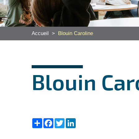
Accueil
>
Blouin Caroline
Blouin Car
Share
Facebook
Twitter
LinkedIn