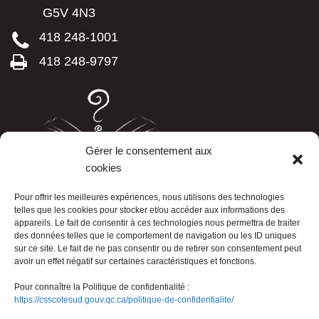
G5V 4N3
418 248-1001
418 248-9797
Gérer le consentement aux
cookies
LISTE TÉLÉPHONIQUE
Pour offrir les meilleures expériences, nous utilisons des technologies
telles que les cookies pour stocker et/ou accéder aux informations des
appareils. Le fait de consentir à ces technologies nous permettra de traiter
des données telles que le comportement de navigation ou les ID uniques
sur ce site. Le fait de ne pas consentir ou de retirer son consentement peut
avoir un effet négatif sur certaines caractéristiques et fonctions.
Pour connaître la Politique de confidentialité :
https://csscotesud.gouv.qc.ca/politique-de-confidentialite/
Nous joindre