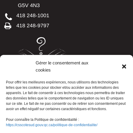
G5V 4N3
418 248-1001
418 248-9797
Gérer le consentement aux
cookies
LISTE TÉLÉPHONIQUE
Pour offrir les meilleures expériences, nous utilisons des technologies
telles que les cookies pour stocker et/ou accéder aux informations des
appareils. Le fait de consentir à ces technologies nous permettra de traiter
des données telles que le comportement de navigation ou les ID uniques
sur ce site. Le fait de ne pas consentir ou de retirer son consentement peut
avoir un effet négatif sur certaines caractéristiques et fonctions.
Pour connaître la Politique de confidentialité :
https://csscotesud.gouv.qc.ca/politique-de-confidentialite/
Nous joindre