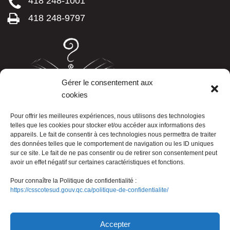
418 248-1001
418 248-9797
Gérer le consentement aux
cookies
LISTE TÉLÉPHONIQUE
Pour offrir les meilleures expériences, nous utilisons des technologies
telles que les cookies pour stocker et/ou accéder aux informations des
appareils. Le fait de consentir à ces technologies nous permettra de traiter
des données telles que le comportement de navigation ou les ID uniques
sur ce site. Le fait de ne pas consentir ou de retirer son consentement peut
avoir un effet négatif sur certaines caractéristiques et fonctions.
Pour connaître la Politique de confidentialité :
https://csscotesud.gouv.qc.ca/politique-de-confidentialite/
Nous joindre
Accepter