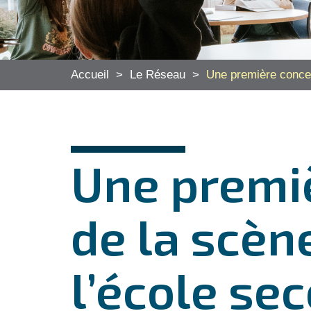
Accueil
>
Le Réseau
>
Une première concen
Une premiè
de la scèn
l’école se