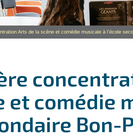
tration Arts de la scène et comédie musicale à l’école sec
re concentrat
e et comédie 
condaire Bon-