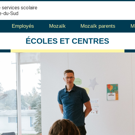
 services scolaire
e-du-Sud
Employés
Mozaïk
Mozaïk parents
M
ÉCOLES
ET CENTRES