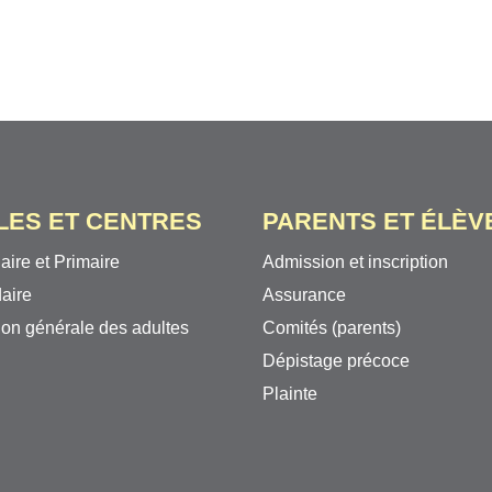
LES ET CENTRES
PARENTS ET ÉLÈV
aire et Primaire
Admission et inscription
aire
Assurance
on générale des adultes
Comités (parents)
Dépistage précoce
Plainte