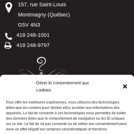
157, rue Saint-Louis
Montmagny (Québec)
G5V 4N3
418 248-1001
418 248-9797
Gérer le consentement aux
cookies
LISTE TÉLÉPHONIQUE
Pour offrir les meilleures expériences, nous utilisons des technologies
telles que les cookies pour stocker et/ou accéder aux informations des
appareils. Le fait de consentir à ces technologies nous permettra de traiter
des données telles que le comportement de navigation ou les ID uniques
sur ce site. Le fait de ne pas consentir ou de retirer son consentement peut
avoir un effet négatif sur certaines caractéristiques et fonctions.