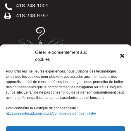
418 248-1001
418 248-9797
Gérer le consentement aux
cookies
LISTE TÉLÉPHONIQUE
Pour offrir les meilleures expériences, nous utilisons des technologies
telles que les cookies pour stocker et/ou accéder aux informations des
appareils. Le fait de consentir à ces technologies nous permettra de traiter
des données telles que le comportement de navigation ou les ID uniques
sur ce site. Le fait de ne pas consentir ou de retirer son consentement peut
avoir un effet négatif sur certaines caractéristiques et fonctions.
Pour connaître la Politique de confidentialité :
https://csscotesud.gouv.qc.ca/politique-de-confidentialite/
Nous joindre