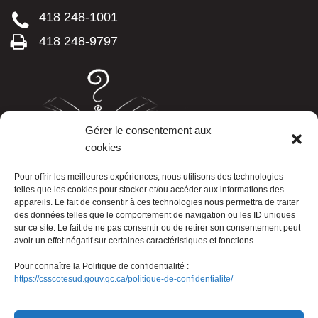
418 248-1001
418 248-9797
Gérer le consentement aux
cookies
LISTE TÉLÉPHONIQUE
Pour offrir les meilleures expériences, nous utilisons des technologies
telles que les cookies pour stocker et/ou accéder aux informations des
appareils. Le fait de consentir à ces technologies nous permettra de traiter
des données telles que le comportement de navigation ou les ID uniques
sur ce site. Le fait de ne pas consentir ou de retirer son consentement peut
avoir un effet négatif sur certaines caractéristiques et fonctions.
Pour connaître la Politique de confidentialité :
https://csscotesud.gouv.qc.ca/politique-de-confidentialite/
Nous joindre