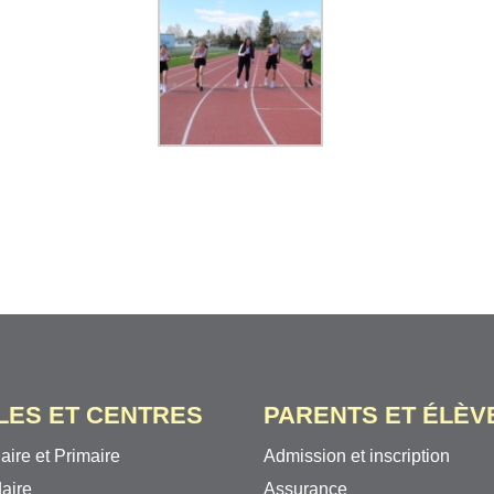
LES ET CENTRES
PARENTS ET ÉLÈV
aire et Primaire
Admission et inscription
aire
Assurance