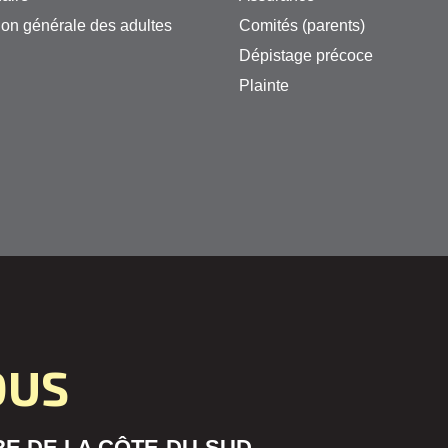
on générale des adultes
Comités (parents)
Dépistage précoce
Plainte
OUS
E DE LA CÔTE-DU-SUD