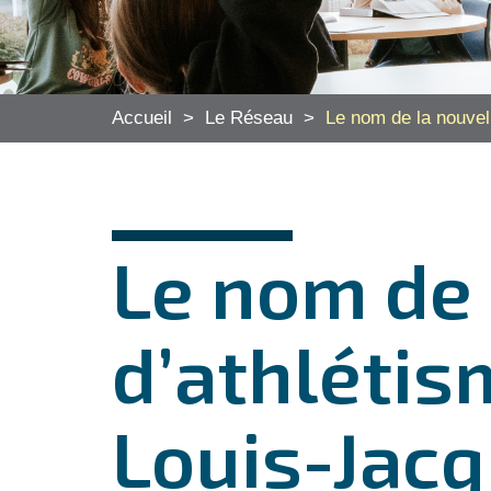
Accueil
>
Le Réseau
>
Le nom de la nouvel
Le nom de 
d’athlétis
Louis-Jacq