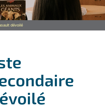
sault dévoilé
ste
secondaire
évoilé