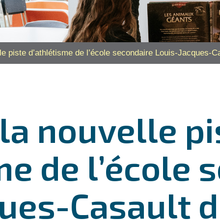
le piste d’athlétisme de l’école secondaire Louis-Jacques-Ca
la nouvelle pi
me de l’école 
ues-Casault d