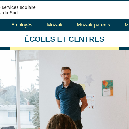
 services scolaire
e-du-Sud
Employés
Mozaïk
Mozaïk parents
M
ÉCOLES
ET CENTRES