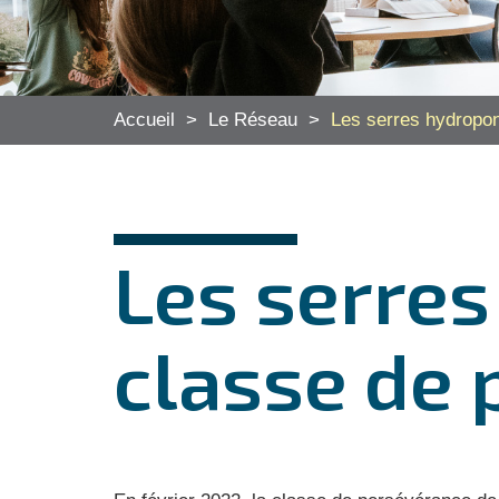
Accueil
>
Le Réseau
>
Les serres hydropo
Les serres
classe de