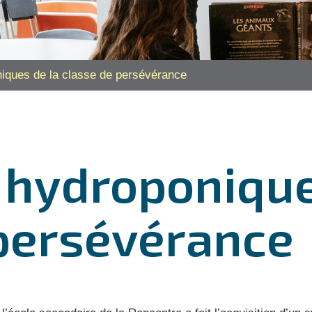
niques de la classe de persévérance
 hydroponique
 persévérance