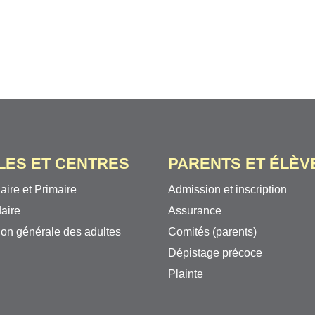
LES ET CENTRES
PARENTS ET ÉLÈV
aire et Primaire
Admission et inscription
aire
Assurance
on générale des adultes
Comités (parents)
Dépistage précoce
Plainte