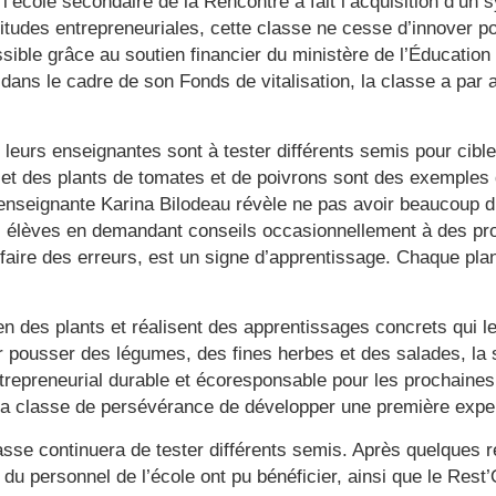
 l’école secondaire de la Rencontre a fait l’acquisition d’
 habitudes entrepreneuriales, cette classe ne cesse d’innover
ssible grâce au soutien financier du ministère de l’Éducation
dans le cadre de son Fonds de vitalisation, la classe a par
eurs enseignantes sont à tester différents semis pour cibler 
et des plants de tomates et de poivrons sont des exemples 
nseignante Karina Bilodeau révèle ne pas avoir beaucoup d’ex
es élèves en demandant conseils occasionnellement à des pr
faire des erreurs, est un signe d’apprentissage. Chaque plant
n des plants et réalisent des apprentissages concrets qui leu
oir pousser des légumes, des fines herbes et des salades, la
entrepreneurial durable et écoresponsable pour les prochain
 la classe de persévérance de développer une première expert
classe continuera de tester différents semis. Après quelques r
du personnel de l’école ont pu bénéficier, ainsi que le Res