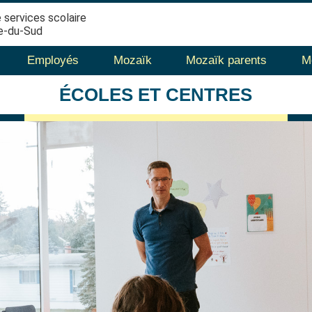
 services scolaire
e-du-Sud
Employés
Mozaïk
Mozaïk parents
M
ÉCOLES
ET CENTRES