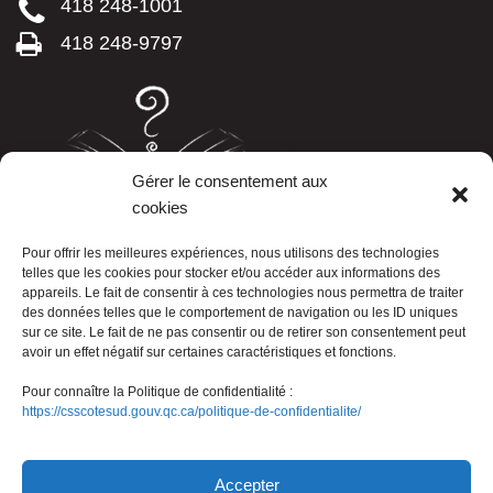
418 248-1001
418 248-9797
Gérer le consentement aux
cookies
LISTE TÉLÉPHONIQUE
Pour offrir les meilleures expériences, nous utilisons des technologies
telles que les cookies pour stocker et/ou accéder aux informations des
appareils. Le fait de consentir à ces technologies nous permettra de traiter
des données telles que le comportement de navigation ou les ID uniques
sur ce site. Le fait de ne pas consentir ou de retirer son consentement peut
avoir un effet négatif sur certaines caractéristiques et fonctions.
Pour connaître la Politique de confidentialité :
https://csscotesud.gouv.qc.ca/politique-de-confidentialite/
Nous joindre
Accepter