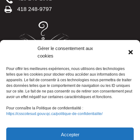
418 248-9797
Gérer le consentement aux
cookies
LISTE TÉLÉPHONIQUE
Pour offrir les meilleures expériences, nous utilisons des technologies
telles que les cookies pour stocker et/ou accéder aux informations des
appareils. Le fait de consentir à ces technologies nous permettra de traiter
des données telles que le comportement de navigation ou les ID uniques
sur ce site. Le fait de ne pas consentir ou de retirer son consentement peut
avoir un effet négatif sur certaines caractéristiques et fonctions.
Pour connaître la Politique de confidentialité :
https://csscotesud.gouv.qc.ca/politique-de-confidentialite/
Nous joindre
Accepter