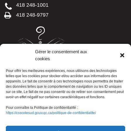
418 248-1001
418 248-9797
Gérer le consentement aux
cookies
LISTE TÉLÉPHONIQUE
Pour offrir les meilleures expériences, nous utilisons des technologies
telles que les cookies pour stocker et/ou accéder aux informations des
appareils. Le fait de consentir à ces technologies nous permettra de traiter
des données telles que le comportement de navigation ou les ID uniques
sur ce site. Le fait de ne pas consentir ou de retirer son consentement peut
avoir un effet négatif sur certaines caractéristiques et fonctions.
Pour connaître la Politique de confidentialité :
https://csscotesud.gouv.qc.ca/politique-de-confidentialite/
Nous joindre