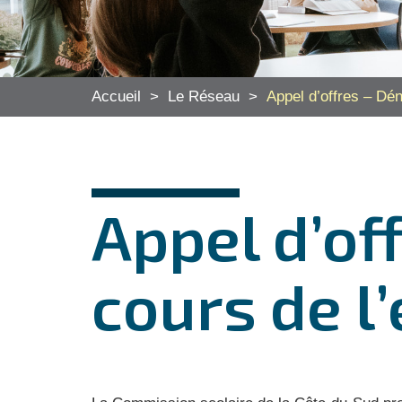
Accueil
>
Le Réseau
>
Appel d’offres – Dén
Appel d’of
cours de l