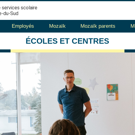
 services scolaire
e-du-Sud
Employés
Mozaïk
Mozaïk parents
M
ÉCOLES
ET CENTRES