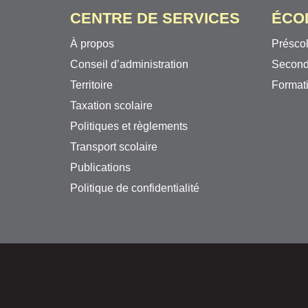
CENTRE DE SERVICES
ÉCO
À propos
Préscol
Conseil d’administration
Second
Territoire
Formati
Taxation scolaire
Politiques et règlements
Transport scolaire
Publications
Politique de confidentialité