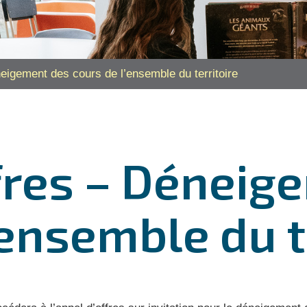
eigement des cours de l’ensemble du territoire
fres – Déneig
’ensemble du t