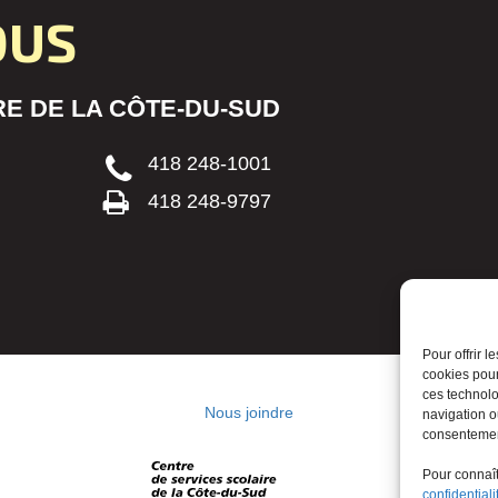
OUS
E DE LA CÔTE-DU-SUD
418 248-1001
418 248-9797
Pour offrir 
cookies pour
ces technolo
Nous joindre
navigation ou
consentement
Pour connaîtr
confidentiali