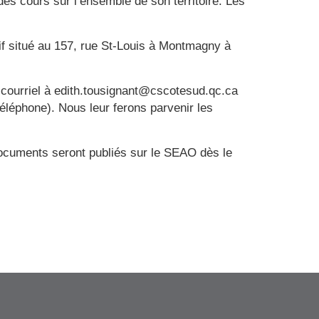
es cours sur l’ensemble de son territoire. Les
if situé au 157, rue St-Louis à Montmagny à
 courriel à edith.tousignant@cscotesud.qc.ca
léphone). Nous leur ferons parvenir les
documents seront publiés sur le SEAO dès le