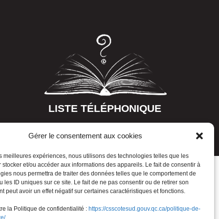
LISTE TÉLÉPHONIQUE
Gérer le consentement aux cookies
les meilleures expériences, nous utilisons des technologies telles que les
 stocker et/ou accéder aux informations des appareils. Le fait de consentir à
gies nous permettra de traiter des données telles que le comportement de
 les ID uniques sur ce site. Le fait de ne pas consentir ou de retirer son
 peut avoir un effet négatif sur certaines caractéristiques et fonctions.
e la Politique de confidentialité :
https://csscotesud.gouv.qc.ca/politique-de-
te/