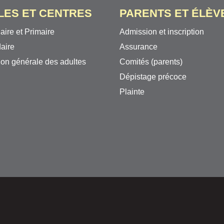
LES ET CENTRES
PARENTS ET ÉLÈV
aire et Primaire
Admission et inscription
aire
Assurance
on générale des adultes
Comités (parents)
Dépistage précoce
Plainte