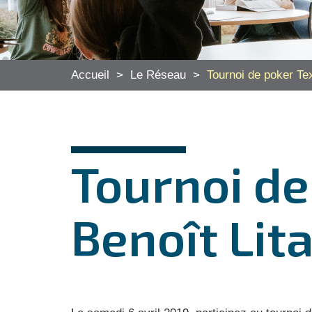
Accueil
>
Le Réseau
>
Tournoi de poker Te
Tournoi d
Benoît Lita