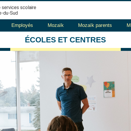
 services scolaire
e-du-Sud
Employés
Mozaïk
Mozaïk parents
M
ÉCOLES
ET CENTRES