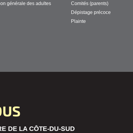
on générale des adultes
Comités (parents)
Dépistage précoce
Plainte
OUS
E DE LA CÔTE-DU-SUD