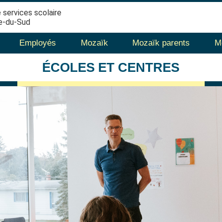
 services scolaire
e-du-Sud
Employés
Mozaïk
Mozaïk parents
M
ÉCOLES
ET CENTRES