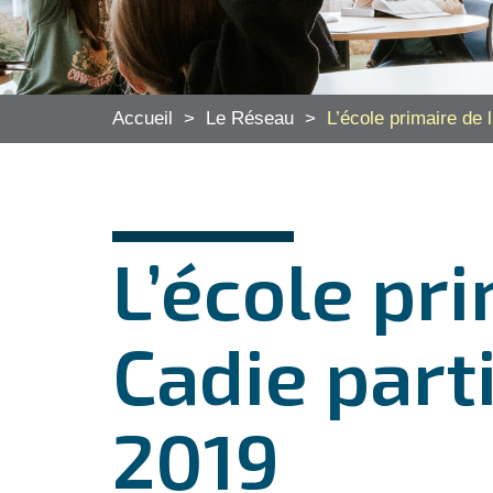
Accueil
>
Le Réseau
>
L’école primaire de
L’école pr
Cadie part
2019