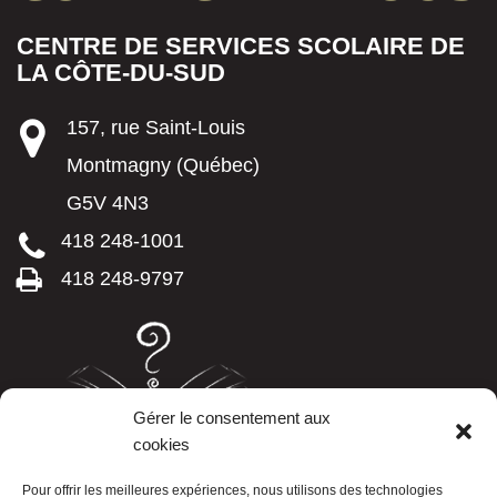
CENTRE DE SERVICES SCOLAIRE DE
LA CÔTE-DU-SUD
157, rue Saint-Louis
Montmagny (Québec)
G5V 4N3
418 248-1001
418 248-9797
Gérer le consentement aux
cookies
LISTE TÉLÉPHONIQUE
Pour offrir les meilleures expériences, nous utilisons des technologies