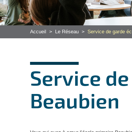
Accueil
>
Le Réseau
>
Service de garde éc
Service de
Beaubien