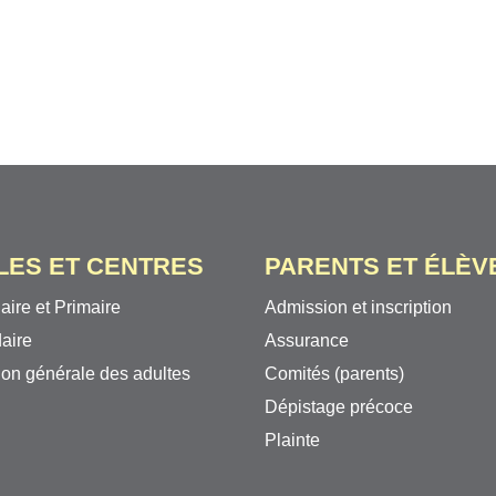
LES ET CENTRES
PARENTS ET ÉLÈV
aire et Primaire
Admission et inscription
aire
Assurance
on générale des adultes
Comités (parents)
Dépistage précoce
Plainte