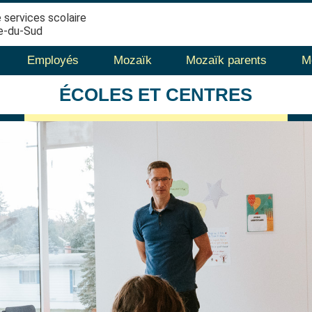
 services scolaire
e-du-Sud
Employés
Mozaïk
Mozaïk parents
M
ÉCOLES
ET CENTRES