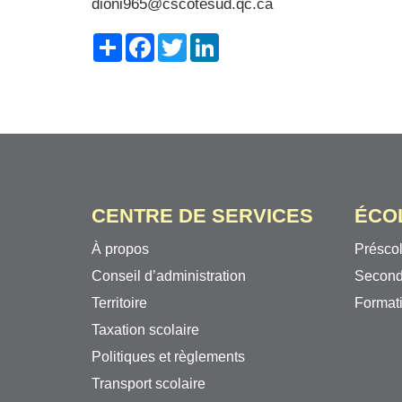
dioni965@cscotesud.qc.ca
Share
Facebook
Twitter
LinkedIn
CENTRE DE SERVICES
ÉCO
À propos
Préscol
Conseil d’administration
Second
Territoire
Formati
Taxation scolaire
Politiques et règlements
Transport scolaire