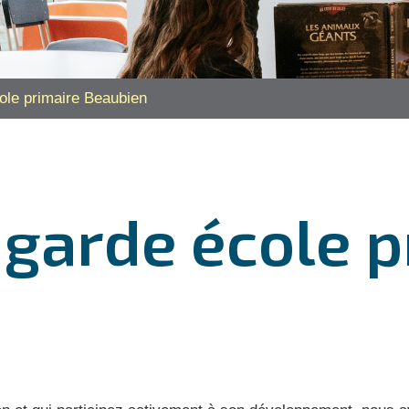
ole primaire Beaubien
 garde école p