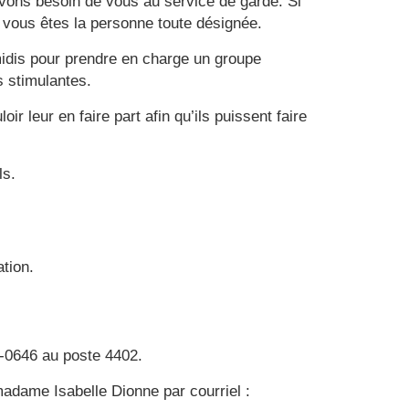
vons besoin de vous au service de garde. Si
 vous êtes la personne toute désignée.
idis pour prendre en charge un groupe
 stimulantes.
 leur en faire part afin qu’ils puissent faire
ls.
ation.
-0646 au poste 4402.
madame Isabelle Dionne par courriel :