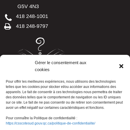
G5V 4N3
418 248-1001
418 248-9797
Gérer le consentement aux
cookies
LISTE TÉLÉPHONIQUE
Pour offrir les meilleures expériences, nous utilisons des technologies
telles que les cookies pour stocker et/ou accéder aux informations des
appareils. Le fait de consentir à ces technologies nous permettra de traiter
des données telles que le comportement de navigation ou les ID uniques
sur ce site. Le fait de ne pas consentir ou de retirer son consentement peut
avoir un effet négatif sur certaines caractéristiques et fonctions.
Pour connaître la Politique de confidentialité :
https://csscotesud.gouv.qc.ca/politique-de-confidentialite/
Nous joindre