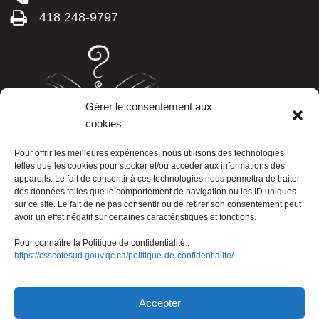
418 248-9797
Gérer le consentement aux
cookies
LISTE TÉLÉPHONIQUE
Pour offrir les meilleures expériences, nous utilisons des technologies
telles que les cookies pour stocker et/ou accéder aux informations des
appareils. Le fait de consentir à ces technologies nous permettra de traiter
des données telles que le comportement de navigation ou les ID uniques
sur ce site. Le fait de ne pas consentir ou de retirer son consentement peut
avoir un effet négatif sur certaines caractéristiques et fonctions.
Pour connaître la Politique de confidentialité :
https://csscotesud.gouv.qc.ca/politique-de-confidentialite/
Nous joindre
Accepter