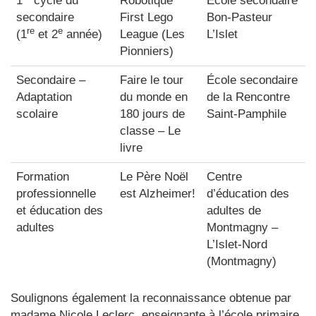
1
cycle du
Robotique
École secondaire
secondaire
First Lego
Bon-Pasteur
re
e
(1
et 2
année)
League (Les
L’Islet
Pionniers)
Secondaire –
Faire le tour
École secondaire
Adaptation
du monde en
de la Rencontre
scolaire
180 jours de
Saint-Pamphile
classe – Le
livre
Formation
Le Père Noël
Centre
professionnelle
est Alzheimer!
d’éducation des
et éducation des
adultes de
adultes
Montmagny –
L’Islet-Nord
(Montmagny)
Soulignons également la reconnaissance obtenue par
madame Nicole Leclerc, enseignante à l’école primaire