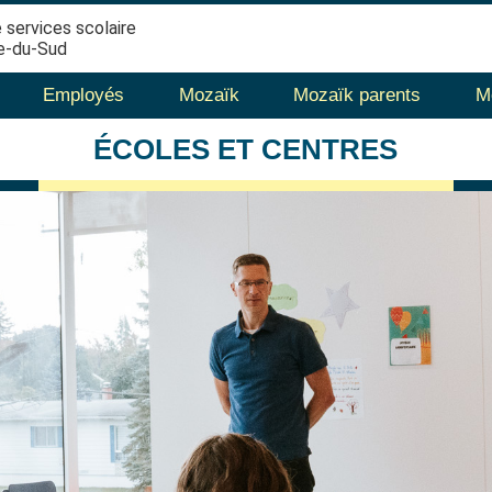
 services scolaire
e-du-Sud
Employés
Mozaïk
Mozaïk parents
M
ÉCOLES
ET CENTRES