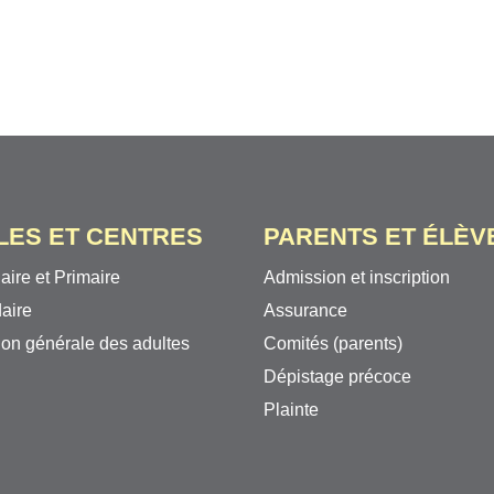
LES ET CENTRES
PARENTS ET ÉLÈV
aire et Primaire
Admission et inscription
aire
Assurance
on générale des adultes
Comités (parents)
Dépistage précoce
Plainte