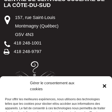
LA CÔTE-DU-SUD
157, rue Saint-Louis
Montmagny (Québec)
G5V 4N3
418 248-1001
418 248-9797
Gérer le consentement aux
cookies
LISTE TÉLÉPHONIQUE
Pour offrir les meilleures expériences, nous utilisons des technologies
telles que les cookies pour stocker et/ou accéder aux informations des
appareils. Le fait de consentir à ces technologies nous permettra de traiter