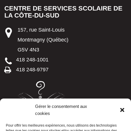
CENTRE DE SERVICES SCOLAIRE DE
LA CÔTE-DU-SUD
157, rue Saint-Louis
Montmagny (Québec)
G5V 4N3
418 248-1001
418 248-9797
Gérer le consentement aux
cookies
LISTE TÉLÉPHONIQUE
Pour offrir les meilleures expériences, nous utilisons des technologies
telles que les cookies pour stocker et/ou accéder aux informations des