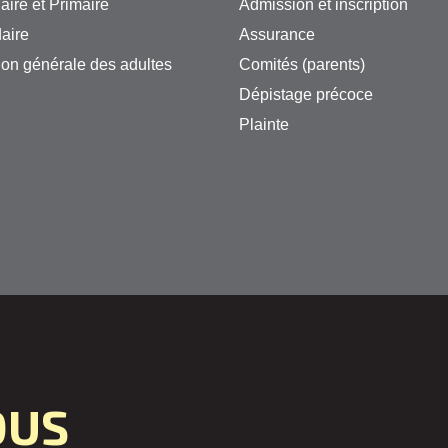
aire et Primaire
Admission et inscription
aire
Assurance
on générale des adultes
Comités (parents)
Dépistage précoce
Plainte
OUS