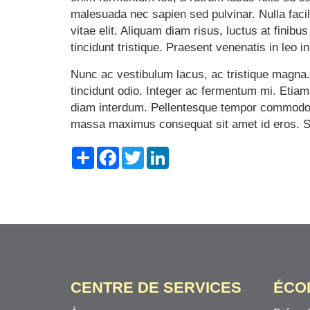
malesuada nec sapien sed pulvinar. Nulla facili
vitae elit. Aliquam diam risus, luctus at fini
tincidunt tristique. Praesent venenatis in leo 
Nunc ac vestibulum lacus, ac tristique magna. E
tincidunt odio. Integer ac fermentum mi. Etiam 
diam interdum. Pellentesque tempor commodo pu
massa maximus consequat sit amet id eros. Sed
Share
Facebook
Twitter
LinkedIn
CENTRE DE SERVICES
ÉCO