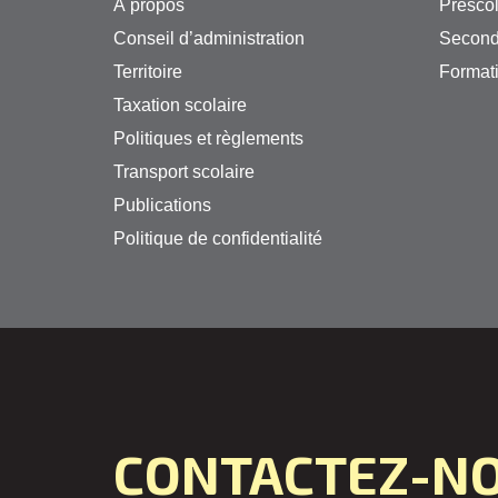
À propos
Préscol
Conseil d’administration
Second
Territoire
Formati
Taxation scolaire
Politiques et règlements
Transport scolaire
Publications
Politique de confidentialité
CONTACTEZ-N