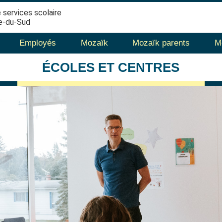
 services scolaire
e-du-Sud
Employés
Mozaïk
Mozaïk parents
M
ÉCOLES
ET CENTRES