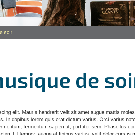
e soir
usique de soi
cing elit. Mauris hendrerit velit sit amet augue mattis moles
is. In dapibus lorem quis erat dictum varius. Orci varius nat
ermentum, fermentum sapien ut, porttitor sem. Phasellus cond
pien. Ut tempor, augue at finibus varius, velit dolor cursus