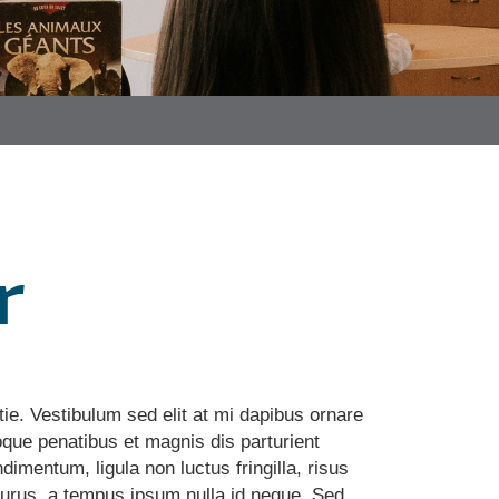
r
tie. Vestibulum sed elit at mi dapibus ornare
oque penatibus et magnis dis parturient
imentum, ligula non luctus fringilla, risus
 purus, a tempus ipsum nulla id neque. Sed