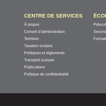
CENTRE DE SERVICES
ÉCO
À propos
Préscol
Conseil d’administration
Second
Territoire
Formati
Taxation scolaire
Politiques et règlements
Transport scolaire
Publications
Politique de confidentialité