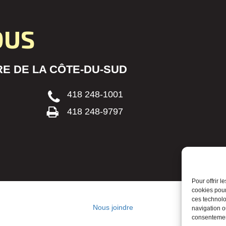
OUS
E DE LA CÔTE-DU-SUD
418 248-1001
418 248-9797
Pour offrir 
cookies pour
ces technolo
Nous joindre
navigation ou
consentement