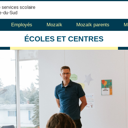
 services scolaire
e-du-Sud
Employés
Mozaïk
Mozaïk parents
M
ÉCOLES
ET CENTRES