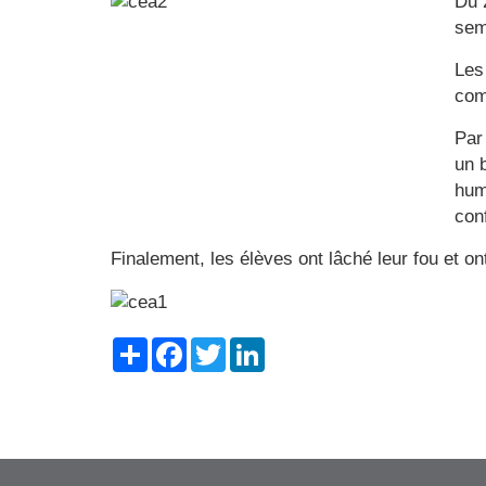
Du 
sem
Les
com
Par 
un 
hum
conf
Finalement, les élèves ont lâché leur fou et ont
Share
Facebook
Twitter
LinkedIn