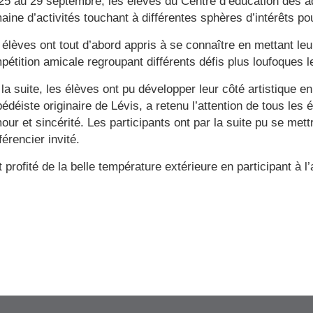
25 au 29 septembre, les élèves du Centre d’éducation des ad
aine d’activités touchant à différentes sphères d’intérêts pou
 élèves ont tout d’abord appris à se connaître en mettant leu
pétition amicale regroupant différents défis plus loufoques l
la suite, les élèves ont pu développer leur côté artistique en
bédéiste originaire de Lévis, a retenu l’attention de tous les
our et sincérité. Les participants ont par la suite pu se met
érencier invité.
 profité de la belle température extérieure en participant à l