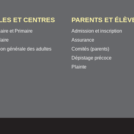
LES ET CENTRES
PARENTS ET ÉLÈV
aire et Primaire
Admission et inscription
aire
Assurance
on générale des adultes
Comités (parents)
Dépistage précoce
Plainte