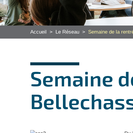
Accueil
>
Le Réseau
>
Semaine de la rentr
Semaine de
Bellechas