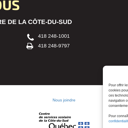
OUS
E DE LA CÔTE-DU-SUD
418 248-1001
418 248-9797
Pour offrir 
cookies pour
ces technolo
Nous joindre
navigation ou
consentement
Pour connaîtr
confidentiali