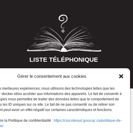
LISTE TÉLÉPHONIQUE
Gérer le consentement aux cookies
les meilleures expériences, nous utilisons des technologies telles que les
 stocker et/ou accéder aux informations des appareils. Le fait de consentir à
gies nous permettra de traiter des données telles que le comportement de
 les ID uniques sur ce site. Le fait de ne pas consentir ou de retirer son
 peut avoir un effet négatif sur certaines caractéristiques et fonctions.
e la Politique de confidentialité :
https://csscotesud.gouv.qc.ca/politique-de-
te/