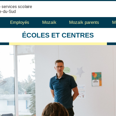
 services scolaire
e-du-Sud
Employés
Mozaïk
Mozaïk parents
M
ÉCOLES
ET CENTRES