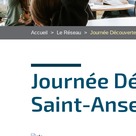
Accueil
>
Le Réseau
>
Journée Découverte
Journée D
Saint-Ans