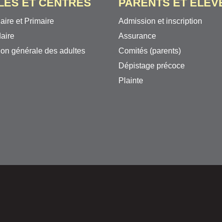
LES ET CENTRES
PARENTS ET ÉLÈV
aire et Primaire
Admission et inscription
aire
Assurance
on générale des adultes
Comités (parents)
Dépistage précoce
Plainte