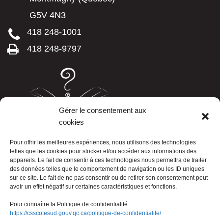
G5V 4N3
418 248-1001
418 248-9797
Gérer le consentement aux
cookies
LISTE TÉLÉPHONIQUE
Pour offrir les meilleures expériences, nous utilisons des technologies
telles que les cookies pour stocker et/ou accéder aux informations des
appareils. Le fait de consentir à ces technologies nous permettra de traiter
des données telles que le comportement de navigation ou les ID uniques
sur ce site. Le fait de ne pas consentir ou de retirer son consentement peut
avoir un effet négatif sur certaines caractéristiques et fonctions.
Pour connaître la Politique de confidentialité :
https://csscotesud.gouv.qc.ca/politique-de-confidentialite/
Nous joindre