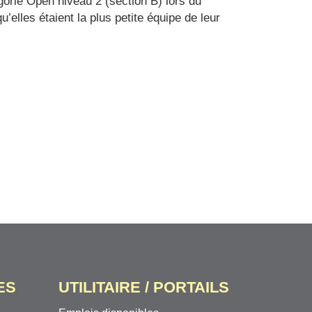
gorie Open niveau 2 (section B) lors du
lles étaient la plus petite équipe de leur
ES
UTILITAIRE / PORTAILS