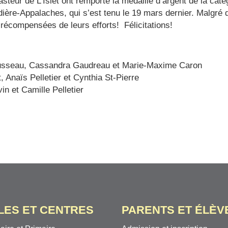
teur de L’Islet ont remporté la médaille d’argent de la caté
-Appalaches, qui s’est tenu le 19 mars dernier. Malgré qu’e
e récompensées de leurs efforts! Félicitations!
Rousseau, Cassandra Gaudreau et Marie-Maxime Caron
 Anaïs Pelletier et Cynthia St-Pierre
in et Camille Pelletier
LES ET CENTRES
PARENTS ET ÉLÈV