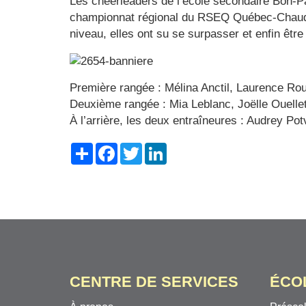
Les cheerleaders de l’école secondaire Bon-Pas
championnat régional du RSEQ Québec-Chaudière
niveau, elles ont su se surpasser et enfin êtr
Première rangée : Mélina Anctil, Laurence 
Deuxième rangée : Mia Leblanc, Joëlle Ouellet,
À l’arrière, les deux entraîneures : Audrey Potv
Share
Facebook
Twitter
LinkedIn
CENTRE DE SERVICES
ÉCO