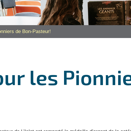
ionniers de Bon-Pasteur!
our les Pionni