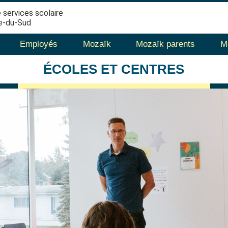
 services scolaire
e-du-Sud
Employés
Mozaïk
Mozaïk parents
M
ÉCOLES
ET CENTRES