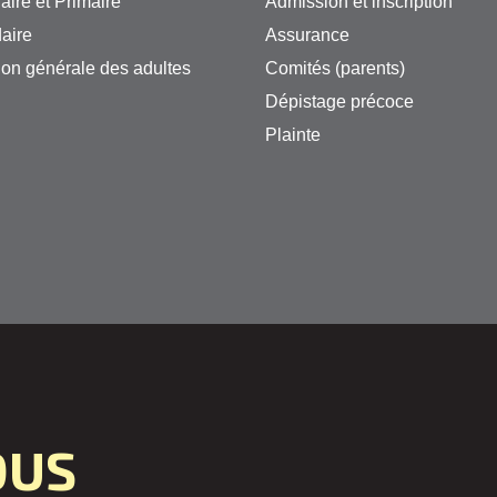
aire et Primaire
Admission et inscription
aire
Assurance
on générale des adultes
Comités (parents)
Dépistage précoce
Plainte
OUS