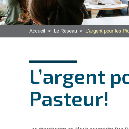
Accueil
>
Le Réseau
>
L’argent pour les P
L’argent p
Pasteur!