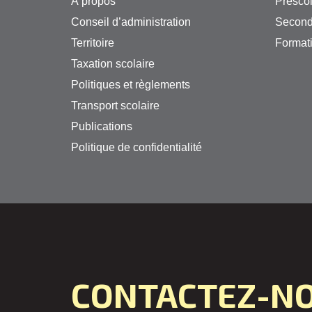
À propos
Préscol
Conseil d’administration
Second
Territoire
Formati
Taxation scolaire
Politiques et règlements
Transport scolaire
Publications
Politique de confidentialité
CONTACTEZ-N