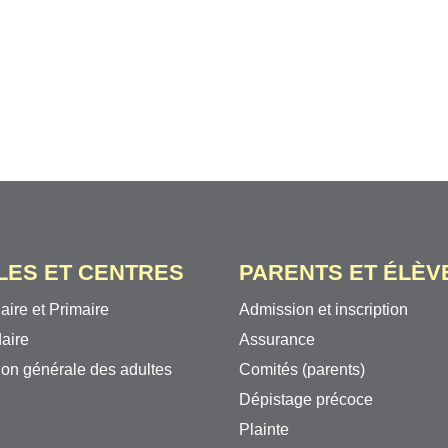
LES ET CENTRES
PARENTS ET ÉLÈV
aire et Primaire
Admission et inscription
aire
Assurance
on générale des adultes
Comités (parents)
Dépistage précoce
Plainte