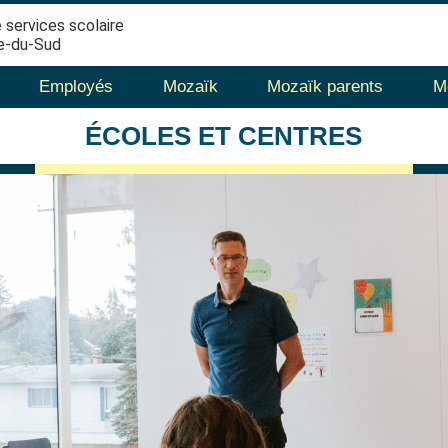
 services scolaire
e-du-Sud
Employés
Mozaïk
Mozaïk parents
M
ÉCOLES
ET CENTRES