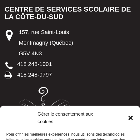
CENTRE DE SERVICES SCOLAIRE DE
LA CÔTE-DU-SUD
157, rue Saint-Louis
Montmagny (Québec)
G5V 4N3
418 248-1001
418 248-9797
Gérer le consentement aux
cookies
LISTE TÉLÉPHONIQUE
Pour offrir les meilleures expériences, nous utilisons des technologies