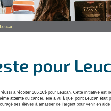
 Leucan
este pour Leu
t réussi à récolter 286,28$ pour Leucan. Cette initiative es
ême atteinte du cancer, elle a vu à quel point Leucan était p
ncouragé ses élèves à amasser de l’argent pour venir en aid