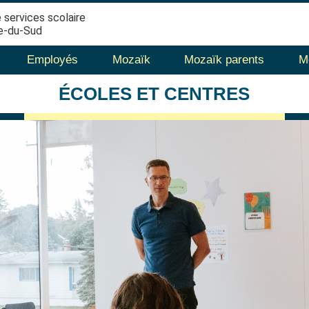
 services scolaire
e-du-Sud
Employés
Mozaïk
Mozaïk parents
M
ÉCOLES
ET CENTRES