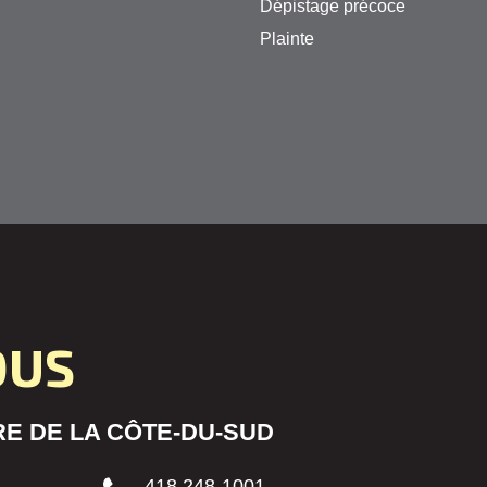
Dépistage précoce
Plainte
OUS
E DE LA CÔTE-DU-SUD
418 248-1001