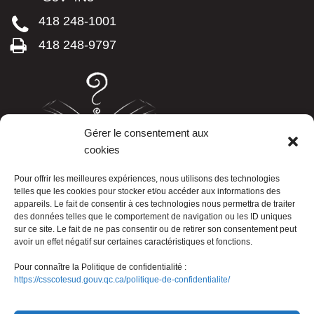
418 248-1001
418 248-9797
Gérer le consentement aux
cookies
LISTE TÉLÉPHONIQUE
Pour offrir les meilleures expériences, nous utilisons des technologies
telles que les cookies pour stocker et/ou accéder aux informations des
appareils. Le fait de consentir à ces technologies nous permettra de traiter
des données telles que le comportement de navigation ou les ID uniques
sur ce site. Le fait de ne pas consentir ou de retirer son consentement peut
avoir un effet négatif sur certaines caractéristiques et fonctions.
Pour connaître la Politique de confidentialité :
https://csscotesud.gouv.qc.ca/politique-de-confidentialite/
Nous joindre